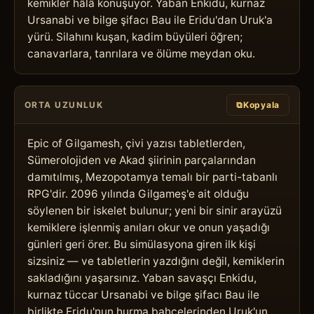
kemikler hâlâ konuşuyor. Yaban Enkidu, kurnaz 
Ursanabi ve bilge şifacı Bau ile Eridu'dan Uruk'a 
yürü. Silahını kuşan, kadim büyüleri öğren; 
canavarlara, tanrılara ve ölüme meydan oku.
ORTA UZUNLUK
⧉
Kopyala
Epic of Gilgamesh, çivi yazısı tabletlerden, 
Sümerolojiden ve Akad şiirinin parçalarından 
damıtılmış, Mezopotamya temalı bir parti-tabanlı 
RPG'dir. 2096 yılında Gilgameş'e ait olduğu 
söylenen bir iskelet bulunur; yeni bir sinir arayüzü 
kemiklere işlenmiş anıları okur ve onun yaşadığı 
günleri geri örer. Bu simülasyona giren ilk kişi 
sizsiniz — ve tabletlerin yazdığını değil, kemiklerin 
sakladığını yaşarsınız. Yaban savaşçı Enkidu, 
kurnaz tüccar Ursanabi ve bilge şifacı Bau ile 
birlikte Eridu'nun hurma bahçelerinden Uruk'un 