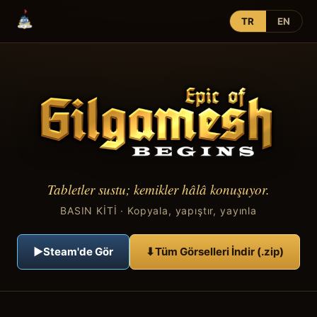
TR
EN
Tabletler sustu; kemikler hâlâ konuşuyor.
BASIN KİTİ · Kopyala, yapıştır, yayınla
▶
Steam'de Gör
⬇
Tüm Görselleri İndir (.zip)