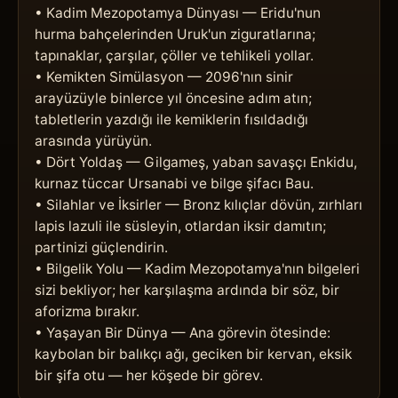
• Kadim Mezopotamya Dünyası — Eridu'nun 
hurma bahçelerinden Uruk'un ziguratlarına; 
tapınaklar, çarşılar, çöller ve tehlikeli yollar.

• Kemikten Simülasyon — 2096'nın sinir 
arayüzüyle binlerce yıl öncesine adım atın; 
tabletlerin yazdığı ile kemiklerin fısıldadığı 
arasında yürüyün.

• Dört Yoldaş — Gilgameş, yaban savaşçı Enkidu, 
kurnaz tüccar Ursanabi ve bilge şifacı Bau.

• Silahlar ve İksirler — Bronz kılıçlar dövün, zırhları 
lapis lazuli ile süsleyin, otlardan iksir damıtın; 
partinizi güçlendirin.

• Bilgelik Yolu — Kadim Mezopotamya'nın bilgeleri 
sizi bekliyor; her karşılaşma ardında bir söz, bir 
aforizma bırakır.

• Yaşayan Bir Dünya — Ana görevin ötesinde: 
kaybolan bir balıkçı ağı, geciken bir kervan, eksik 
bir şifa otu — her köşede bir görev.