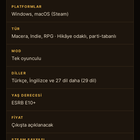
PLATFORMLAR
Windows, macOS (Steam)
TÜR
Macera, Indie, RPG · Hikâye odaklı, parti-tabanlı
MOD
Tek oyunculu
DILLER
Türkçe, İngilizce ve 27 dil daha (29 dil)
YAŞ DERECESI
ESRB E10+
FIYAT
Çıkışta açıklanacak
STEAM SAYFASI