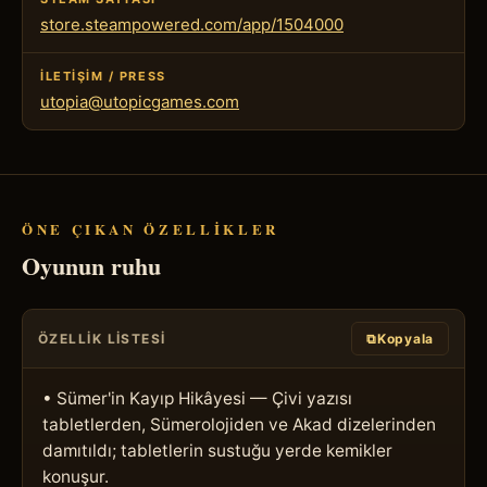
store.steampowered.com/app/1504000
İLETIŞIM / PRESS
utopia@utopicgames.com
ÖNE ÇIKAN ÖZELLIKLER
Oyunun ruhu
ÖZELLIK LISTESI
⧉
Kopyala
• Sümer'in Kayıp Hikâyesi — Çivi yazısı 
tabletlerden, Sümerolojiden ve Akad dizelerinden 
damıtıldı; tabletlerin sustuğu yerde kemikler 
konuşur.
